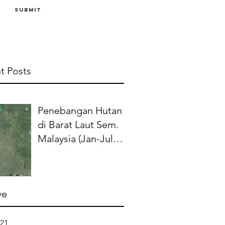
Submit
t Posts
Penebangan Hutan
di Barat Laut Sem.
Malaysia (Jan-Jul
2021): Perlis, Kedah,
Pulau Pinang, Perak
ve
021