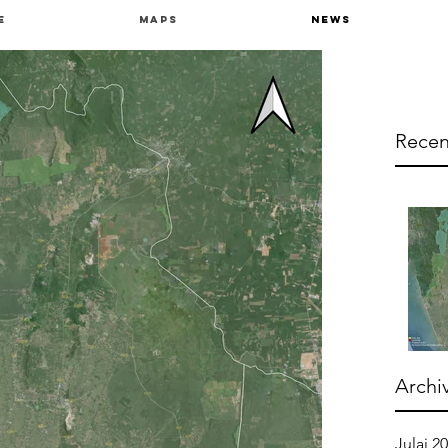
e
Maps
News
Recen
Archi
Julai 2